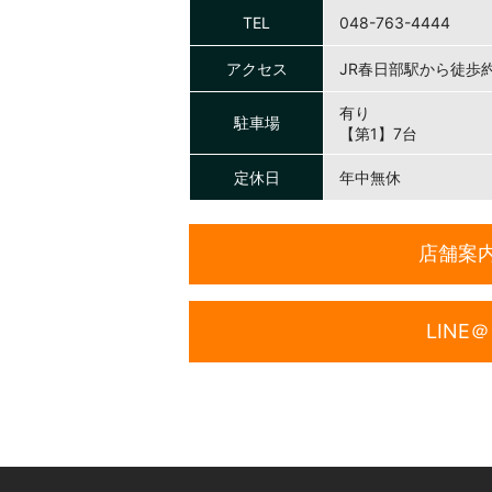
TEL
048-763-4444
アクセス
JR春日部駅から徒歩約
有り
駐車場
【第1】7台
定休日
年中無休
店舗案
LINE＠