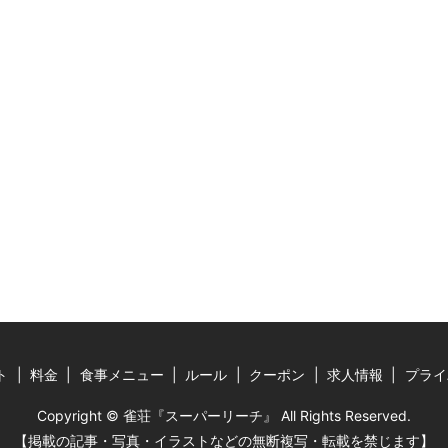
ト
料金
食事メニュー
ルール
クーポン
求人情報
プライ
Copyright © 雀荘『スーパーリーチ』 All Rights Reserved.
【掲載の記事・写真・イラストなどの無断複写・転載を禁じます】