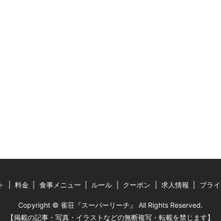
ト
料金
食事メニュー
ルール
クーポン
求人情報
プライ
Copyright © 雀荘『スーパーリーチ』 All Rights Reserved.
【掲載の記事・写真・イラストなどの無断複写・転載を禁じます】